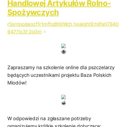
Handlowej Artykułów Rolno-
Spożywczych
rSsntpodeocf1r1mfhz8tljtWch hoaight9:hllfah7840
9477lc3f 2o0m
·
Zapraszamy na szkolenie online dla pszczelarzy
będących uczestnikami projektu Baza Polskich
Miodów!
W odpowiedzi na zgłaszane potrzeby
organizujemy krótkie szkolenie dotyczące: