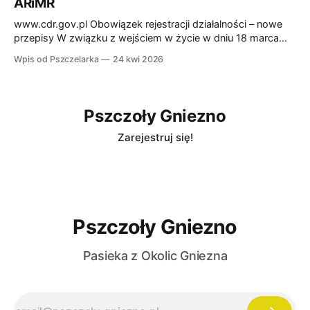
ARiMR
Poznań
www.cdr.gov.pl Obowiązek rejestracji działalności – nowe
przepisy W związku z wejściem w życie w dniu 18 marca
2026 r. ustawy o zdrowiu zwierząt, wprowadzono nowe
Wpis od Pszczelarka
24 kwi 2026
zasady dotyczące rejestracji działalności związanej z
utrzymywaniem zwierząt. Do 18.06.2026 r. należy
zarejestrować działalność. Obowiązek dotyczy m.in.: *
gospodarstw utrzymujących zwierzęta
Pszczoły Gniezno
Zarejestruj się!
Pszczoły Gniezno
Pasieka z Okolic Gniezna