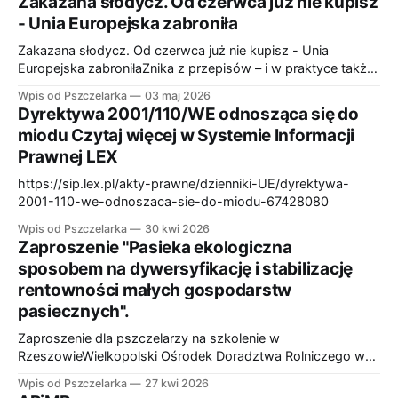
Zakazana słodycz. Od czerwca już nie kupisz
- Unia Europejska zabroniła
Zakazana słodycz. Od czerwca już nie kupisz - Unia
Europejska zabroniłaZnika z przepisów – i w praktyce także
ze sklepowych półek jako zwykły miód. Nowe regulacje,
Wpis od Pszczelarka
03 maj 2026
które mają wejść w życie w czerwcu 2026 roku, zaostrzają
Dyrektywa 2001/110/WE odnosząca się do
zasady i uderzają w produkty pozbawione naturalnego
miodu Czytaj więcej w Systemie Informacji
pyłku. Dla konsumentów oznacza to większą pewność, że
Prawnej LEX
https://sip.lex.pl/akty-prawne/dzienniki-UE/dyrektywa-
2001-110-we-odnoszaca-sie-do-miodu-67428080
Wpis od Pszczelarka
30 kwi 2026
Zaproszenie "Pasieka ekologiczna
sposobem na dywersyfikację i stabilizację
rentowności małych gospodarstw
pasiecznych".
Zaproszenie dla pszczelarzy na szkolenie w
RzeszowieWielkopolski Ośrodek Doradztwa Rolniczego w
Poznaniu organizuje wyjazd studyjny do Rzeszowa w dniach
Wpis od Pszczelarka
27 kwi 2026
25-29 maja 2026 roku w ramach operacji pod nazwąWODR